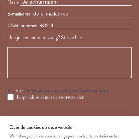
Naam
*
E-mailadres
*
GSM-nummer
*
Heb je een concrete vraag? Stel ze hier
Klik
hier
om de privacy verklaring van Vestio te lezen.
Ik ga akkoord met de voorwaarden.
Over de cookies op deze website
We maken gebruik van cookies om gegevens m.b.t. de prestaties en het